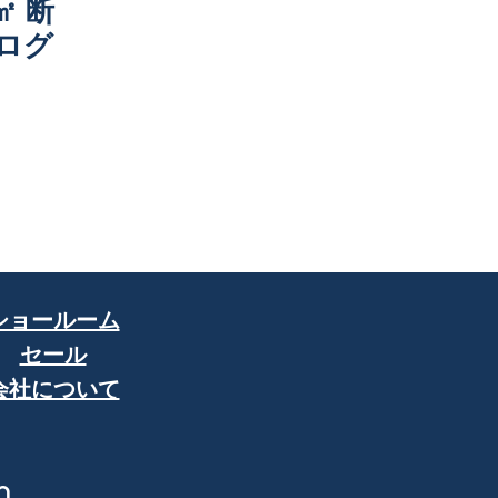
5㎡ 断
ログ
ショールーム
セール
会社について
m