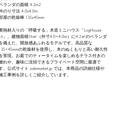
ベランダの面積 4.2m2
外のり寸法 4.0x4.0m
部屋の乾燥棒 135x45mm
断熱材入りの「呼吸する」木造ミニハウス「LogHouse
16」。建物面積16㎡（外寸4.0×4.0m）に4.2㎡のベランダ
を備えた、開放感あふれるモデルです。高品質な
135×45mmの乾燥材を使用し、木のぬくもりと高い耐久性
を実現。お庭でのティータイムを楽しめるテラス付きの
離れや、趣味に没頭できるプライベート空間に最適で
す。公式サイト salemarket.jp では、本商品の詳細仕様や
施工事例を詳しくご紹介しています。