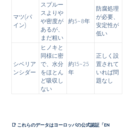
スプルー
防腐処理
スよりや
マツ(パ
が必要、
や密度が
約5~8年
イン)
安定性が
あるが、
低い
まだ粗い
ヒノキと
同様に密
正しく設
シベリア
で、水分
約15~25
置されて
ンシダー
をほとん
年
いれば問
ど吸収し
題なし
ない
📑 これらのデータはヨーロッパの公式認証「EN