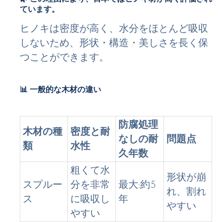
ています。
ヒノキは密度が高く、水分をほとんど吸収
しないため、形状・構造・美しさを長く保
つことができます。
📊 一般的な木材の違い
防腐処理
木材の種
密度と耐
なしの耐
問題点
類
水性
久年数
粗くて水
形状が崩
スプルー
分を非常
最大:約5
れ、割れ
ス
に吸収し
年
やすい
やすい