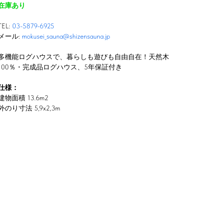
在庫あり
TEL:
03-5879-6925
メール:
mokusei_sauna@shizensauna.jp
多機能ログハウスで、暮らしも遊びも自由自在！天然木
100％・完成品ログハウス、5年保証付き
仕様：
建物面積 13.6m2
外のり寸法 5,9x2,3m