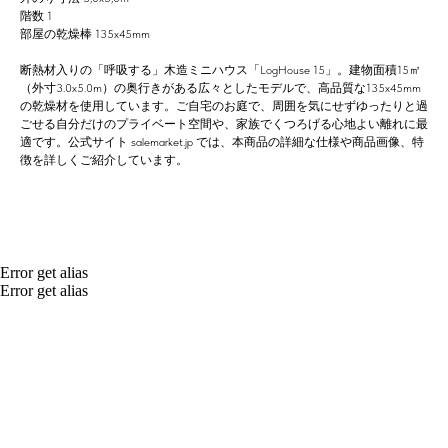
階数 1
部屋の乾燥棒 135x45mm
断熱材入りの「呼吸する」木造ミニハウス「LogHouse 15」。建物面積15㎡
（外寸3.0x5.0m）の奥行きがある広々としたモデルで、高品質な135x45mm
の乾燥材を使用しています。ご自宅のお庭で、周囲を気にせずゆったりと過
ごせる自分だけのプライベート空間や、家族でくつろげる心地よい離れに最
適です。公式サイト salemarket.jp では、本商品の詳細な仕様や商品画像、特
徴を詳しくご紹介しています。
Error get alias
Error get alias