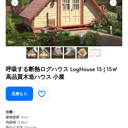
呼吸する断熱ログハウス LogHouse 15 | 15㎡
高品質木造ハウス 小屋
見積もり
仕様：
建物面積 15m2
内面積 12.8m2
外のり寸法 3,0x5,0m