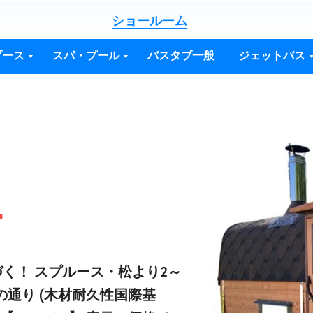
ショールーム
ブース
スパ・プール
バスタブ一般
ジェットバス
ナ
く！ スプルース・松より2～
0の通り (木材耐久性国際基