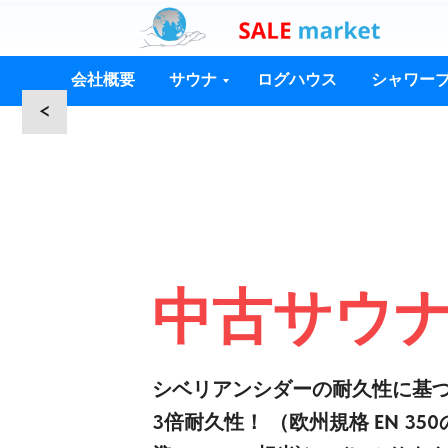
会社概要
サウナ
ログハウス
シャワー
<
中古サウ
シベリアンシダーの耐久性に基づ
3倍耐久性！ （欧州規格 EN 35