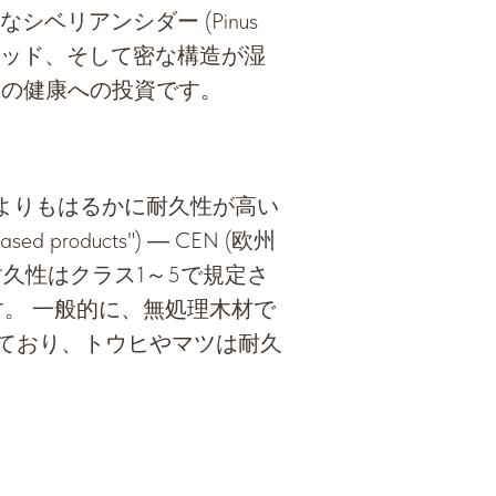
リアンシダー (Pinus
ンチッド、そして密な構造が湿
様の健康への投資です。
estris) よりもはるかに耐久性が高い
sed products") ― CEN (欧州
、耐久性はクラス1～5で規定さ
。 一般的に、無処理木材で
れており、トウヒやマツは耐久