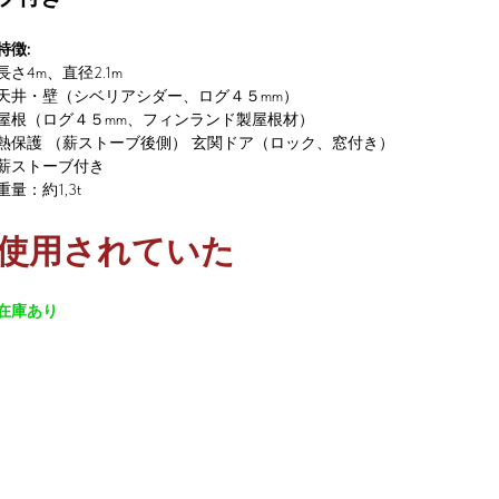
特徴:
長さ4m、直径2.1m
天井・壁（シベリアシダー、ログ４５mm）
屋根（ログ４５mm、フィンランド製屋根材）
熱保護 （薪ストーブ後側） 玄関ドア（ロック、窓付き）
薪ストーブ付き
重量：約1,3t
使用されていた
在庫あり