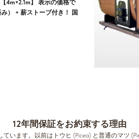
ナ【4m×2.1m】 表示の価格で
） + 薪ストーブ付き！ 国
12年間保証をお約束する理由
。以前はトウヒ (Picea) と普通のマツ (Pinus s