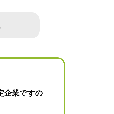
。
安定企業ですの