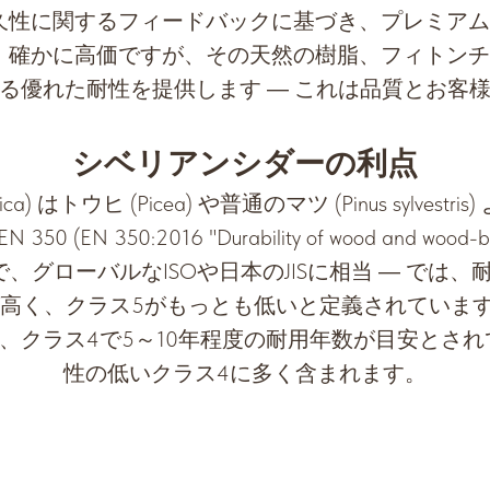
性に関するフィードバックに基づき、プレミアムなシベ
替えました。確かに高価ですが、その天然の樹脂、フィト
る優れた耐性を提供します ― これは品質とお客
シベリアンシダーの利点
rica) はトウヒ (Picea) や普通のマツ (Pinus sylv
 350:2016 "Durability of wood and wood-ba
、グローバルなISOや日本のJISに相当 ― では
が高く、クラス5がもっとも低いと定義されています
5年、クラス4で5～10年程度の耐用年数が目安とさ
性の低いクラス4に多く含まれます。