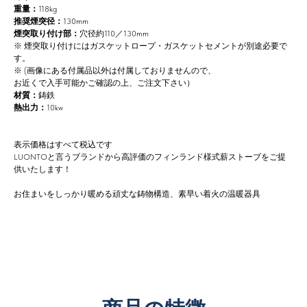
重量：
118kg
推奨煙突径：
130mm
煙突取り付け部：
穴径約110／130mm
※ 煙突取り付けにはガスケットロープ・ガスケットセメントが別途必要で
す。
※ (画像にある付属品以外は付属しておりませんので、
お近くで入手可能かご確認の上、ご注文下さい）
材質：
鋳鉄
熱出力：
10kw
表示価格はすべて税込です
LUONTOと言うブランドから高評価のフィンランド様式薪ストーブをご提
供いたします！
お住まいをしっかり暖める頑丈な鋳物構造、素早い着火の温暖器具