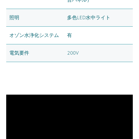
照明
多色LED水中ライト
オゾン水浄化システム
有
電気要件
200V