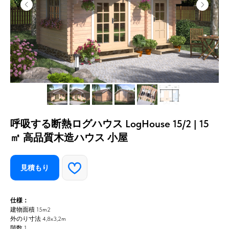
呼吸する断熱ログハウス LogHouse 15/2 | 15
㎡ 高品質木造ハウス 小屋
見積もり
仕様：
建物面積 15m2
外のり寸法 4,8x3,2m
階数 1