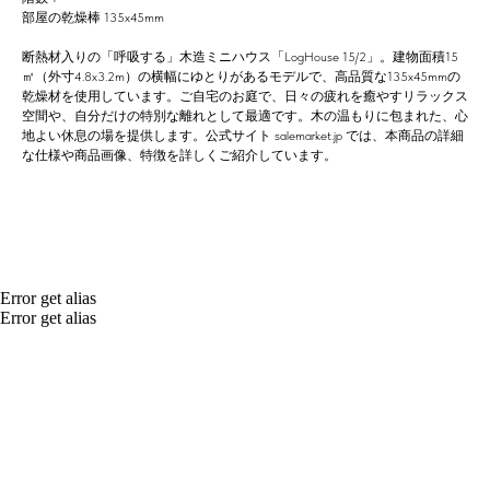
部屋の乾燥棒 135x45mm
断熱材入りの「呼吸する」木造ミニハウス「LogHouse 15/2」。建物面積15
㎡（外寸4.8x3.2m）の横幅にゆとりがあるモデルで、高品質な135x45mmの
乾燥材を使用しています。ご自宅のお庭で、日々の疲れを癒やすリラックス
空間や、自分だけの特別な離れとして最適です。木の温もりに包まれた、心
地よい休息の場を提供します。公式サイト salemarket.jp では、本商品の詳細
な仕様や商品画像、特徴を詳しくご紹介しています。
Error get alias
Error get alias